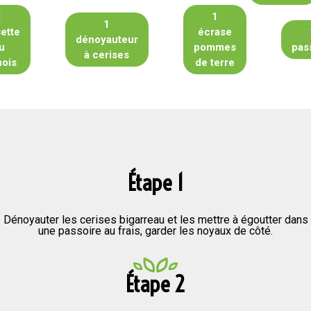
1
1
1
ette
écrase
dénoyauteur
u
pommes
pas
à cerises
nois
de terre
Étape 1
Dénoyauter les cerises bigarreau et les mettre à égoutter dans
une passoire au frais, garder les noyaux de côté.
Étape 2