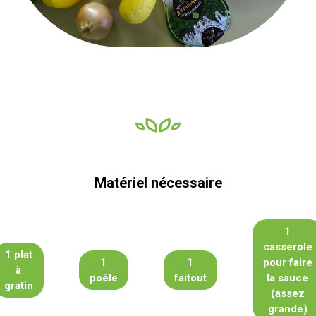
Matériel nécessaire
1
casserole
1 plat
1
1
pour faire
à
poêle
faitout
la sauce
gratin
(assez
grande)